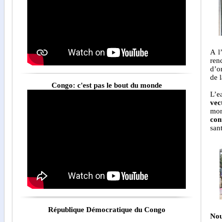
A l
ren
d’o
de 
Congo: c'est pas le bout du monde
L’e
vec
mor
con
san
République Démocratique du Congo
Nou